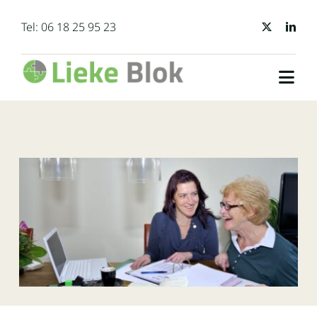
Ga
Tel:
06 18 25 95 23
naar
inhoud
Togg
Navi
Home
Wie ben ik
Diensten
FAQ
Contact